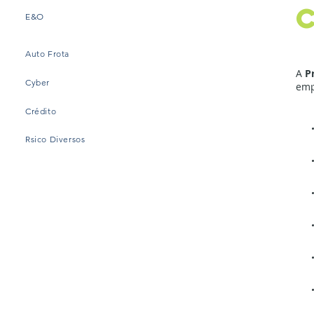
E&O
Auto Frota
A
P
Cyber
emp
Crédito
Rsico Diversos