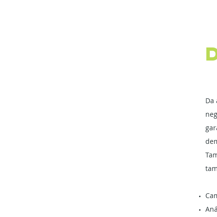
Da 
neg
gar
dem
Tam
tam
Cam
Aná