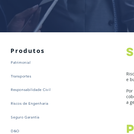
Produtos
Patrimonial
Ris
Transportes
e b
Responsabilidade Civil
Por
cob
a g
Riscos de Engenharia
Seguro Garantia
D&O