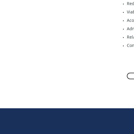
Red
Via
Aco
Adm
Rel
Con