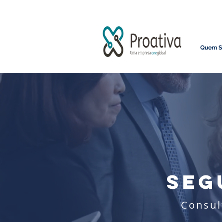
Quem 
SEG
Consul