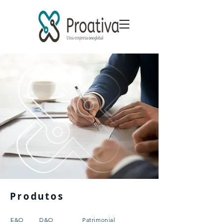
Produtos
E&O
D&O
Patrimonial