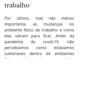
trabalho
Por último, mas não menos 
importante, as mudanças no 
ambiente físico de trabalho e como 
elas vieram para ficar. Antes da 
pandemia da covid-19, não 
percebíamos como estávamos 
vulneráveis dentro de ambientes 
físicos, todos estávamos sentados 
muito próximos e sem proteção 
contra vírus e bactérias. 
Agora, temos um conhecimento mais 
avançado nisso e entendemos que 
para manter a saúde dos 
colaboradores, precisamos de mais 
distanciamento, ambientes bem 