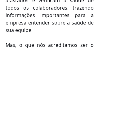
afastados e verificam a saúde de 
todos os colaboradores, trazendo 
informações importantes para a 
empresa entender sobre a saúde de 
sua equipe. 
Mas, o que nós acreditamos ser o 
principal serviço implantado pela 
Proativa desde que iniciamos o 
trabalho com eles é o Alô Doutor, 
que foi disponibilizado para todo o 
quadro de funcionários e nos ajudou 
muito durante esse período de 
pandemia. E o trabalho realizado por 
essa parceria melhorou muito o 
clima organizacional da empresa, 
porque até mesmo aqueles 
profissionais que não possuem o 
plano de saúde puderam usufruir do 